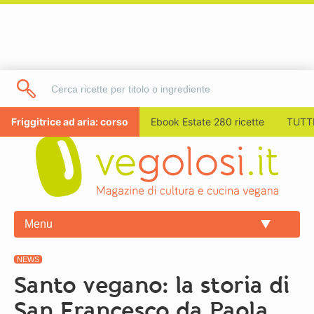
Friggitrice ad aria: corso
Ebook Estate 280 ricette
TUTTI
Menu
NEWS
Santo vegano: la storia di
San Francesco da Paola