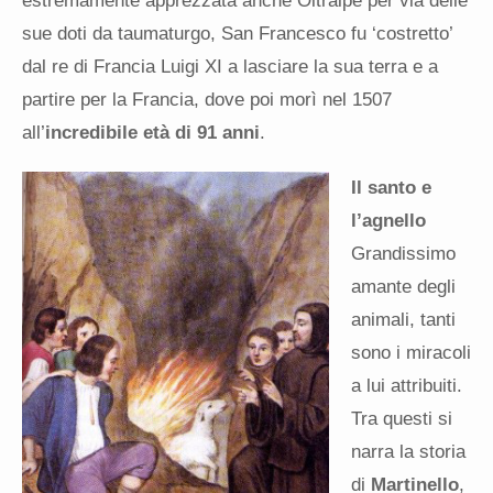
estremamente apprezzata anche Oltralpe per via delle
sue doti da taumaturgo, San Francesco fu ‘costretto’
dal re di Francia Luigi XI a lasciare la sua terra e a
partire per la Francia, dove poi morì nel 1507
all’
incredibile età di 91 anni
.
Il santo e
l’agnello
Grandissimo
amante degli
animali, tanti
sono i miracoli
a lui attribuiti.
Tra questi si
narra la storia
di
Martinello
,