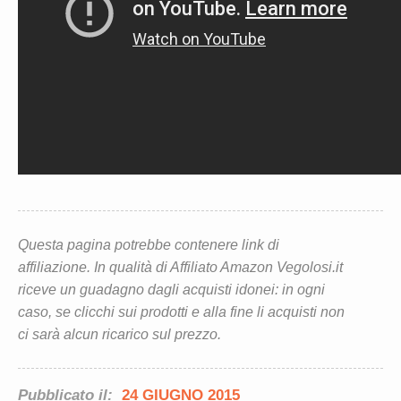
Questa pagina potrebbe contenere link di
affiliazione. In qualità di Affiliato Amazon Vegolosi.it
riceve un guadagno dagli acquisti idonei: in ogni
caso, se clicchi sui prodotti e alla fine li acquisti non
ci sarà alcun ricarico sul prezzo.
Pubblicato il:
24 GIUGNO 2015