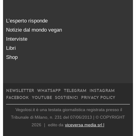
L’esperto risponde
Notizie dal mondo vegan
Interviste
Libri
Shop
NEWSLETTER
WHATSAPP
TELEGRAM
INSTAGRAM
FACEBOOK
YOUTUBE
SOSTIENICI
PRIVACY POLICY
Vegolosi.it è una testata giornalistica registrata presso il
Tribunale di Milano, n. 231 del 07/06/2013 |
© COPYRIGHT
2026
|
edito da
viceversa media srl |