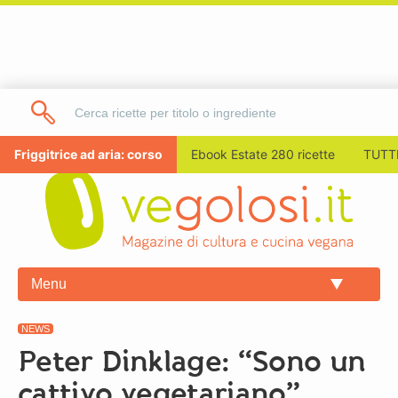
Friggitrice ad aria: corso
Ebook Estate 280 ricette
TUTTI
Menu
NEWS
Peter Dinklage: “Sono un
cattivo vegetariano”