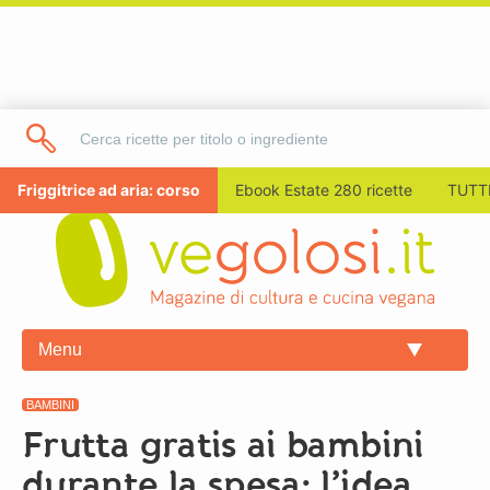
Friggitrice ad aria: corso
Ebook Estate 280 ricette
TUTTI
Menu
BAMBINI
Frutta gratis ai bambini
durante la spesa: l’idea