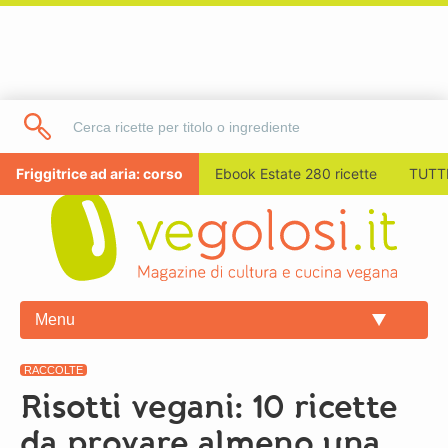
Friggitrice ad aria: corso
Ebook Estate 280 ricette
TUTTI
Menu
RACCOLTE
Risotti vegani: 10 ricette
da provare almeno una