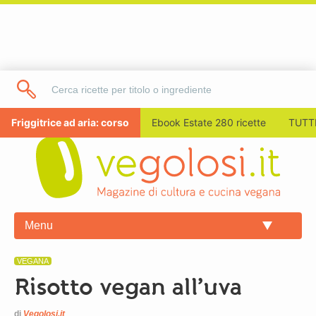
Friggitrice ad aria: corso
Ebook Estate 280 ricette
TUTTI
Menu
VEGANA
Risotto vegan all’uva
di
Vegolosi.it