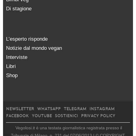
Di stagione
L’esperto risponde
Notizie dal mondo vegan
Interviste
Libri
Shop
NEWSLETTER
WHATSAPP
TELEGRAM
INSTAGRAM
FACEBOOK
YOUTUBE
SOSTIENICI
PRIVACY POLICY
Vegolosi.it è una testata giornalistica registrata presso il
Tribunale di Milano, n. 231 del 07/06/2013 |
© COPYRIGHT