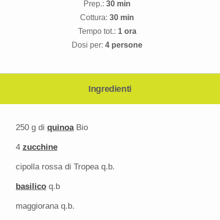
Prep.:
30 min
Cottura:
30 min
Tempo tot.:
1 ora
Dosi per:
4 persone
Ingredienti
250 g
di
quinoa
Bio
4
zucchine
cipolla rossa di Tropea q.b.
basilico
q.b
maggiorana q.b.