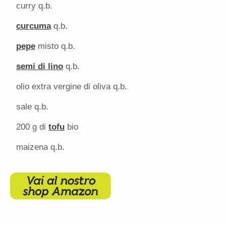
curry q.b.
curcuma
q.b.
pepe
misto q.b.
semi di lino
q.b.
olio extra vergine di oliva q.b.
sale q.b.
200 g
di
tofu
bio
maizena q.b.