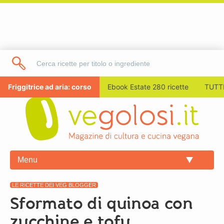
Friggitrice ad aria: corso
Ebook Estate 280 ricette
TUTTI
Menu
LE RICETTE DEI VEG BLOGGER
Sformato di quinoa con
zucchine e tofu