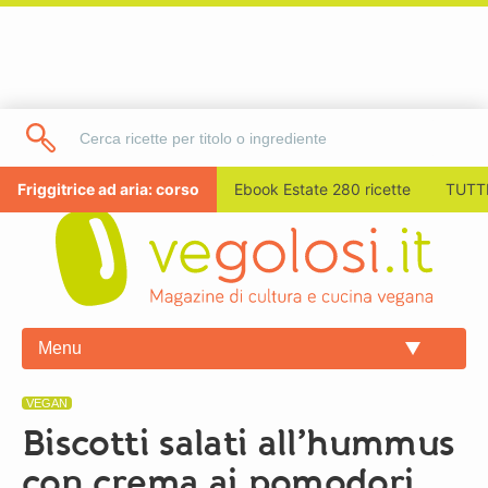
Friggitrice ad aria: corso
Ebook Estate 280 ricette
TUTTI
Menu
VEGAN
Biscotti salati all’hummus
con crema ai pomodori