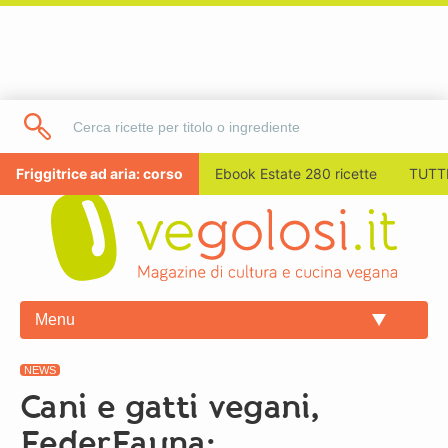
Friggitrice ad aria: corso
Ebook Estate 280 ricette
TUTTI
Menu
NEWS
Cani e gatti vegani,
FederFauna: