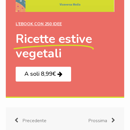
L’EBOOK CON 250 IDEE
Ricette estive
vegetali
A soli 8,99€
Precedente
Prossima