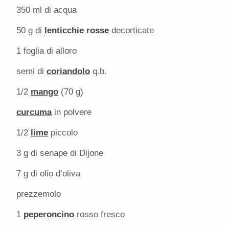
350
ml di acqua
50 g
di
lenticchie rosse
decorticate
1
foglia di alloro
semi di
coriandolo
q.b.
1/2
mango
(70 g)
curcuma
in polvere
1/2
lime
piccolo
3 g
di senape di Dijone
7 g
di olio d’oliva
prezzemolo
1
peperoncino
rosso fresco