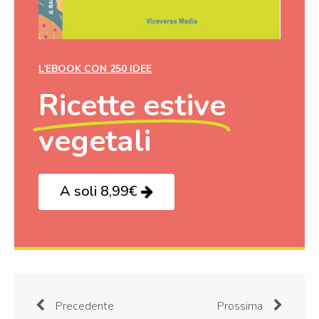
L’EBOOK CON 250 IDEE
Ricette estive
vegetali
A soli 8,99€
Precedente
Prossima