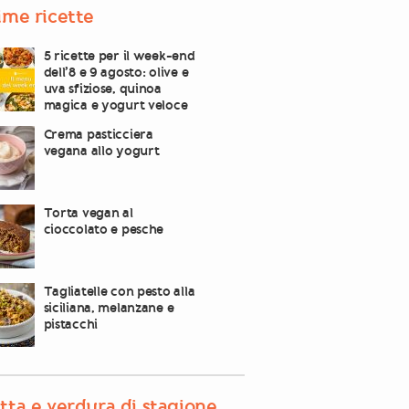
ime ricette
5 ricette per il week-end
dell’8 e 9 agosto: olive e
uva sfiziose, quinoa
magica e yogurt veloce
Crema pasticciera
vegana allo yogurt
Torta vegan al
cioccolato e pesche
Tagliatelle con pesto alla
siciliana, melanzane e
pistacchi
tta e verdura di stagione