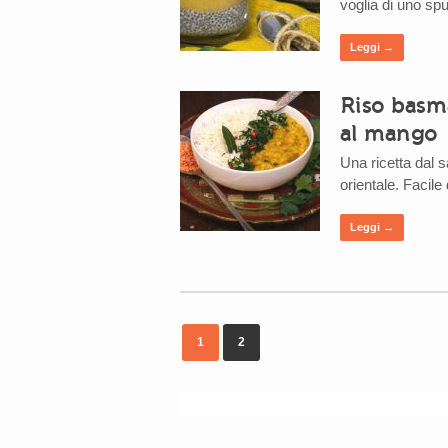
voglia di uno sp
Leggi →
Riso basma
al mango
Una ricetta dal 
orientale. Facil
Leggi →
1
2