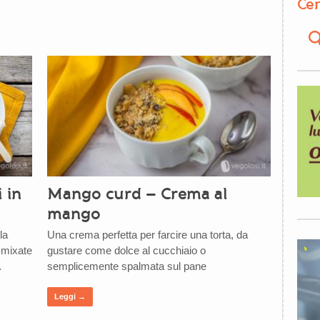
Cer
i in
Mango curd – Crema al
mango
la
Una crema perfetta per farcire una torta, da
e mixate
gustare come dolce al cucchiaio o
…
semplicemente spalmata sul pane
Leggi →