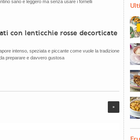
untino sano e leggero ma senza usare i fornelli
Ult
ti con lenticchie rosse decorticate
sapore intenso, speziata e piccante come vuole la tradizione
e da preparare e davvero gustosa
»
Fru