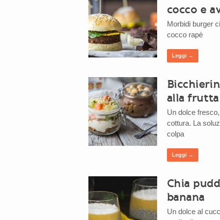
cocco e a
Morbidi burger cio
cocco rapè
Leggi →
Bicchierin
alla frutt
Un dolce fresco,
cottura. La soluz
colpa
Leggi →
Chia pudd
banana
Un dolce al cucc