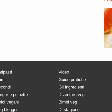
tipasti
Video
imi
Guide pratiche
condi
Gli ingredienti
rger e polpette
Diventare veg
lci vegani
Bimbi veg
g blogger
Di stagione