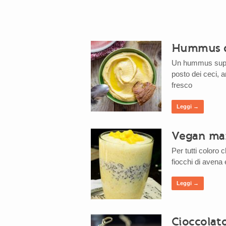
Hummus di
Un hummus super
posto dei ceci, 
fresco
Leggi →
Vegan man
Per tutti coloro c
fiocchi di avena 
Leggi →
Cioccolato