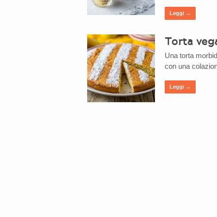
Leggi →
Torta veg
Una torta morbida
con una colazione
Leggi →