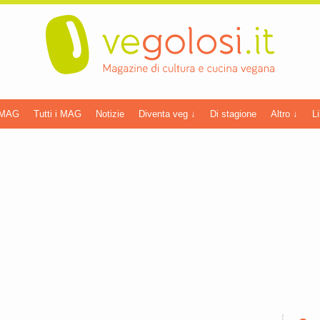
 MAG
Tutti i MAG
Notizie
Diventa veg ↓
Di stagione
Altro ↓
Li