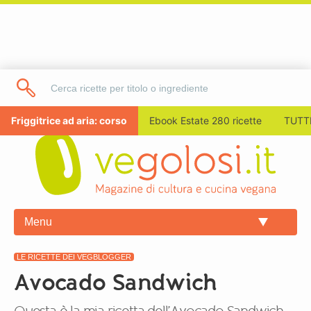
Friggitrice ad aria: corso
Ebook Estate 280 ricette
TUTTI
Menu
LE RICETTE DEI VEGBLOGGER
Avocado Sandwich