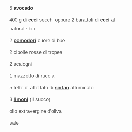
5
avocado
400 g
di
ceci
secchi oppure 2 barattoli di
ceci
al
naturale bio
2
pomodori
cuore di bue
2
cipolle rosse di tropea
2
scalogni
1
mazzetto di rucola
5
fette di affettato di
seitan
affumicato
3
limoni
(il succo)
olio extravergine d’oliva
sale