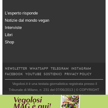
L’esperto risponde
Notizie dal mondo vegan
Interviste
Libri
Shop
NEWSLETTER
WHATSAPP
TELEGRAM
INSTAGRAM
FACEBOOK
YOUTUBE
SOSTIENICI
PRIVACY POLICY
Vegolosi.it è una testata giornalistica registrata presso il
Tribunale di Milano, n. 231 del 07/06/2013 |
© COPYRIGHT
2026
|
edito da
viceversa media srl |