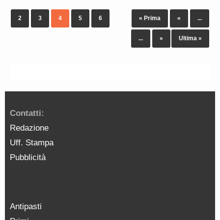
2
3
4
5
6
« Prima
«
...
...
»
Ultima »
Contatti:
Redazione
Uff. Stampa
Pubblicità
Antipasti