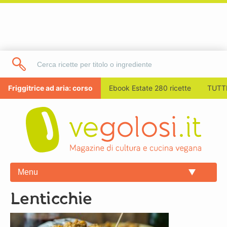
Friggitrice ad aria: corso
Ebook Estate 280 ricette
TUTTI
Menu
lenticchie