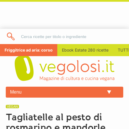
Friggitrice ad aria: corso
Ebook Estate 280 ricette
TUTTI
Menu
VEGAN
Tagliatelle al pesto di
rosmarino e mandorle