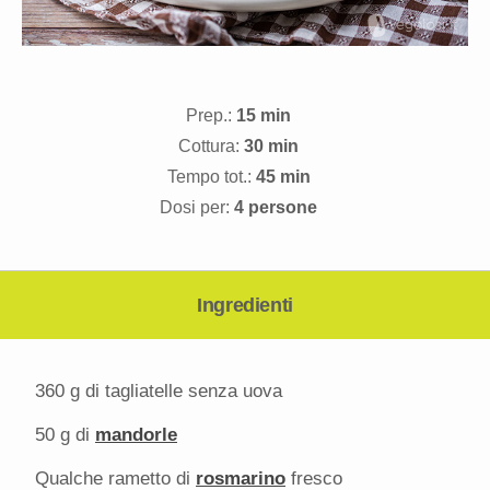
Prep.:
15 min
Cottura:
30 min
Tempo tot.:
45 min
Dosi per:
4 persone
Ingredienti
360 g
di tagliatelle senza uova
50 g
di
mandorle
Qualche rametto di
rosmarino
fresco