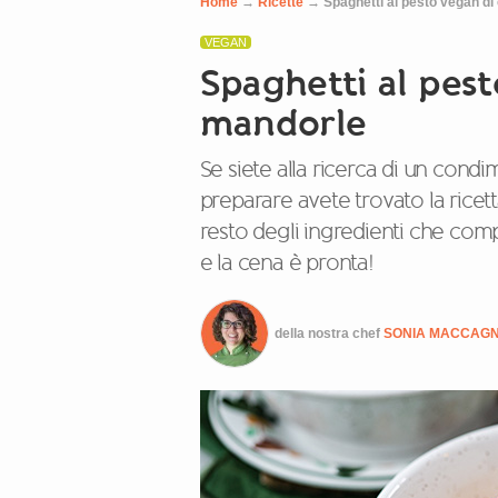
Home
→
Ricette
→
Spaghetti al pesto vegan di
VEGAN
Spaghetti al pest
mandorle
Se siete alla ricerca di un condi
preparare avete trovato la ricetta
resto degli ingredienti che com
e la cena è pronta!
della nostra chef
SONIA MACCAG