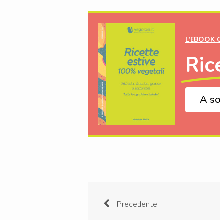
L’EBOOK 
Ric
A so
Precedente