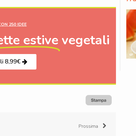
CON 250 IDEE
ette estive
vegetali
li 8,99€
Prossima