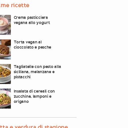
ime ricette
Crema pasticciera
vegana allo yogurt
Torta vegan al
cioccolato e pesche
Tagliatelle con pesto alla
siciliana, melanzane e
pistacchi
Insalata di cereali con
zucchine, lamponi e
origano
tta e verdura di stagione