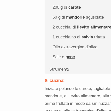
200 g
di
carote
60 g
di
mandorle
sgusciate
2
cucchiai di
lievito alimentar
1
cucchiaino di
salvia
tritata
Olio extravergine d’oliva
Sale e
pepe
Strumenti
Si cucina!
Iniziate pelando le carote, tagliatele 
mandorle, al lievito alimentare, alla
prima frullata in modo da sminuzzar
tazzina di olio extravergine d’oliva