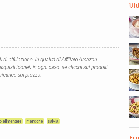
Ult
i affiliazione. In qualità di Affiliato Amazon
quisti idonei: in ogni caso, se clicchi sui prodotti
 ricarico sul prezzo.
to alimentare
mandorle
salvia
Fru