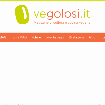
 MAG
Tutti i MAG
Notizie
Diventa veg ↓
Di stagione
Altro ↓
Li