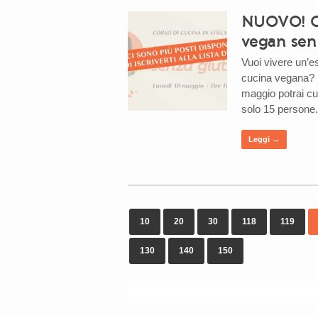
NUOVO! Co
vegan sen
Vuoi vivere un’es
cucina vegana? Ec
maggio potrai cuc
solo 15 persone.
Leggi →
10
20
30
118
119
130
140
150