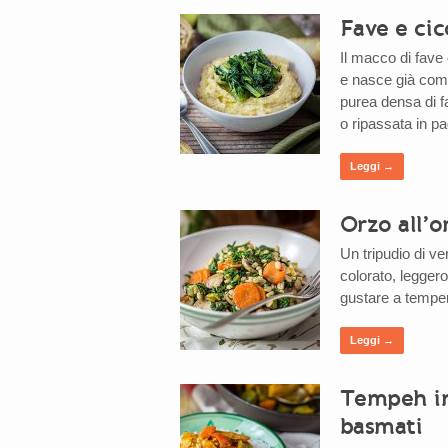
Fave e cic
Il macco di fave e
e nasce già come 
purea densa di f
o ripassata in pa
Leggi →
Orzo all’o
Un tripudio di v
colorato, leggero
gustare a tempe
Leggi →
Tempeh in
basmati