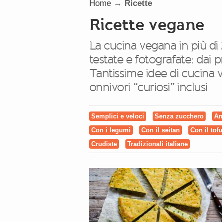
Home
→
Ricette
Ricette vegane
La cucina vegana in più di 
testate e fotografate: dai pr
Tantissime idee di cucina v
onnivori “curiosi” inclusi
Semplici e veloci
Senza zucchero
An
Con i legumi
Con il seitan
Con il tof
Crudiste
Tradizionali italiane