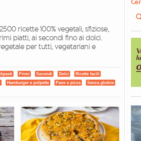
Cer
2500 ricette 100% vegetali, sfiziose,
imi piatti, ai secondi fino ai dolci.
egetale per tutti, vegetariani e
tipasti
Primi
Secondi
Dolci
Ricette facili
u
Hamburger e polpette
Pane e pizza
Senza glutine