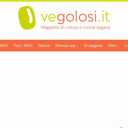
 MAG
Tutti i MAG
Notizie
Diventa veg ↓
Di stagione
Altro ↓
Li