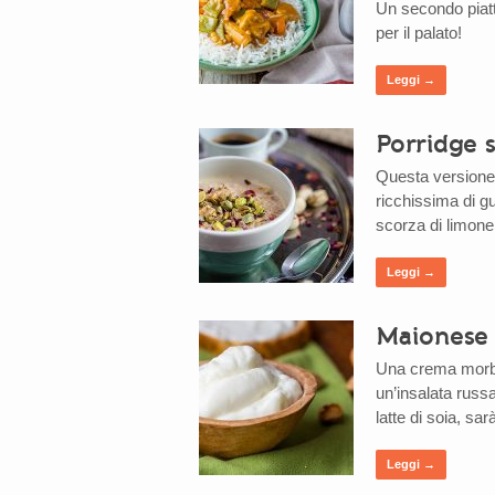
Un secondo piatto
per il palato!
Leggi →
Porridge 
Questa versione 
ricchissima di gu
scorza di limone,
Leggi →
Maionese 
Una crema morbid
un’insalata russ
latte di soia, sar
Leggi →