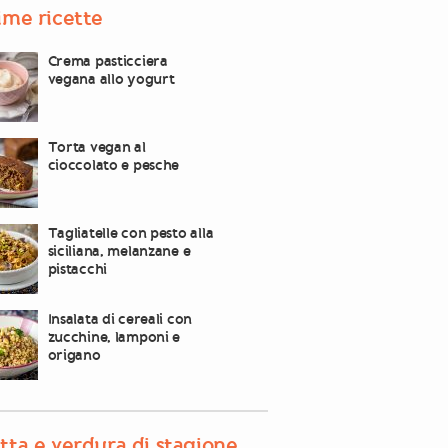
ime ricette
Crema pasticciera
vegana allo yogurt
Torta vegan al
cioccolato e pesche
Tagliatelle con pesto alla
siciliana, melanzane e
pistacchi
Insalata di cereali con
zucchine, lamponi e
origano
tta e verdura di stagione