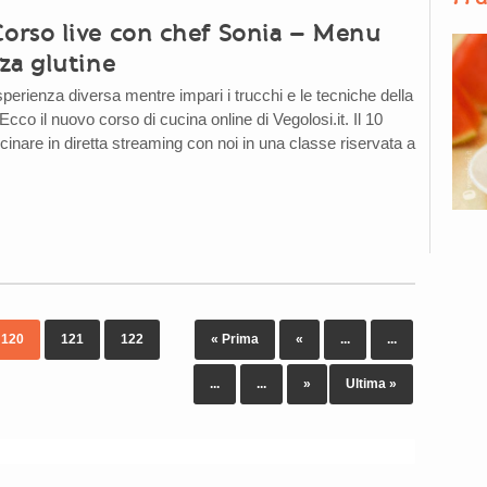
rso live con chef Sonia – Menu
za glutine
perienza diversa mentre impari i trucchi e le tecniche della
co il nuovo corso di cucina online di Vegolosi.it. Il 10
inare in diretta streaming con noi in una classe riservata a
120
121
122
« Prima
«
...
...
...
...
»
Ultima »