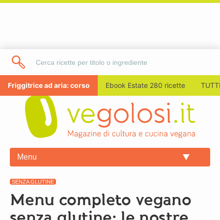
Friggitrice ad aria: corso
Ebook Estate 280 ricette
TUTTI
Menu
SENZA GLUTINE
Menu completo vegano
senza glutine: le nostre