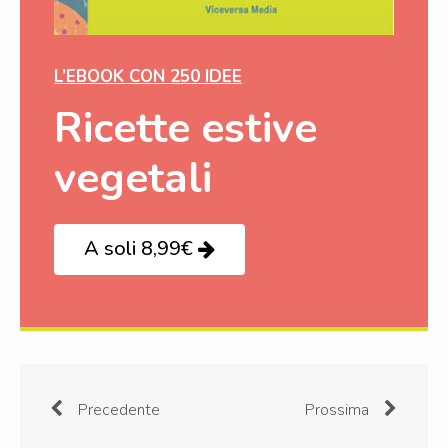
L’EBOOK CON 250 IDEE
Ricette estive
vegetali
A soli 8,99€
Precedente
Prossima