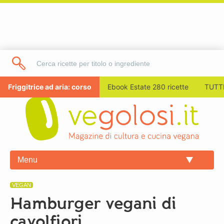
Friggitrice ad aria: corso
Ebook Estate 280 ricette
TUTTI
Menu
VEGAN
Hamburger vegani di
cavolfiori