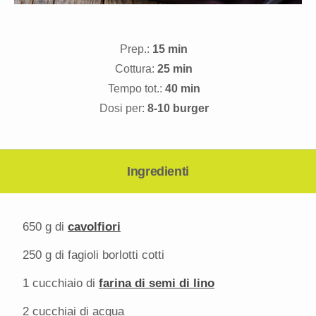
Prep.:
15 min
Cottura:
25 min
Tempo tot.:
40 min
Dosi per:
8-10 burger
Ingredienti
650 g
di
cavolfiori
250 g
di fagioli borlotti cotti
1
cucchiaio di
farina di semi di lino
2
cucchiai di acqua