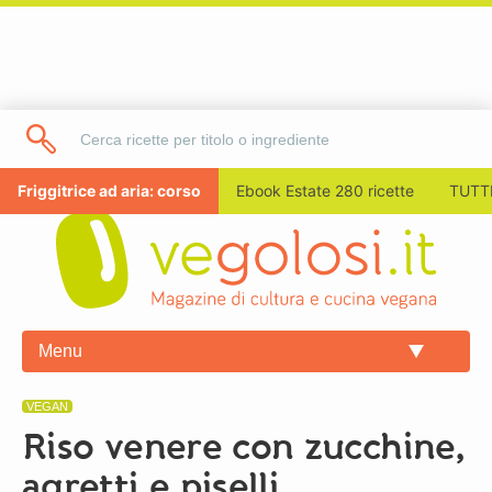
Friggitrice ad aria: corso
Ebook Estate 280 ricette
TUTTI
Menu
VEGAN
Riso venere con zucchine,
agretti e piselli