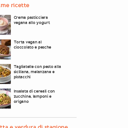
ime ricette
Crema pasticciera
vegana allo yogurt
Torta vegan al
cioccolato e pesche
Tagliatelle con pesto alla
siciliana, melanzane e
pistacchi
Insalata di cereali con
zucchine, lamponi e
origano
tta e verdura di stagione