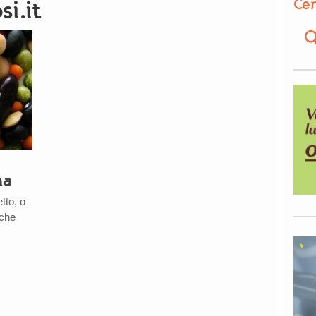
Cer
si.it
na
tto, o
 che