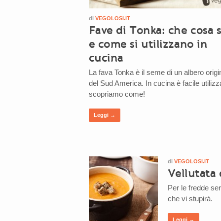
di
VEGOLOSI.IT
Fave di Tonka: che cosa 
e come si utilizzano in
cucina
La fava Tonka è il seme di un albero origi
del Sud America. In cucina è facile utilizz
scopriamo come!
Leggi →
di
VEGOLOSI.IT
Vellutata 
Per le fredde ser
che vi stupirà.
Leggi →