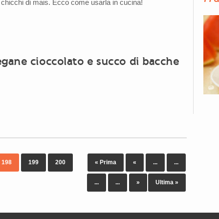
chicchi di mais. Ecco come usarla in cucina!
egane cioccolato e succo di bacche
198
199
200
« Prima
«
...
...
...
...
»
Ultima »