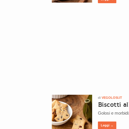
di
VEGOLOSI.IT
Biscotti a
Golosi e morbidi: 
Leggi →