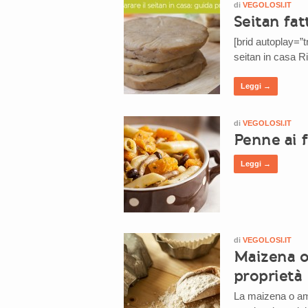
di
VEGOLOSI.IT
Seitan fat
[brid autoplay=”
seitan in casa Ri
Leggi →
di
VEGOLOSI.IT
Penne ai 
Leggi →
di
VEGOLOSI.IT
Maizena o 
proprietà
La maizena o ami