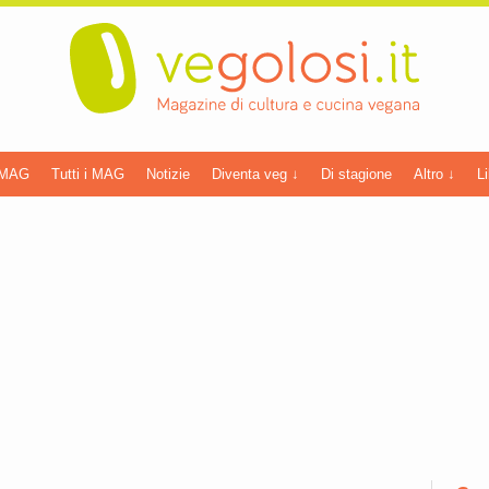
 MAG
Tutti i MAG
Notizie
Diventa veg ↓
Di stagione
Altro ↓
Li