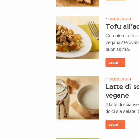
di
VEGOLOSI.IT
Tofu all’a
Cercate ricette co
vegana? Provata
buonissimo.
Leggi →
di
VEGOLOSI.IT
Latte di s
vegane
Il latte di soia v
dolci sia salate.
Leggi →