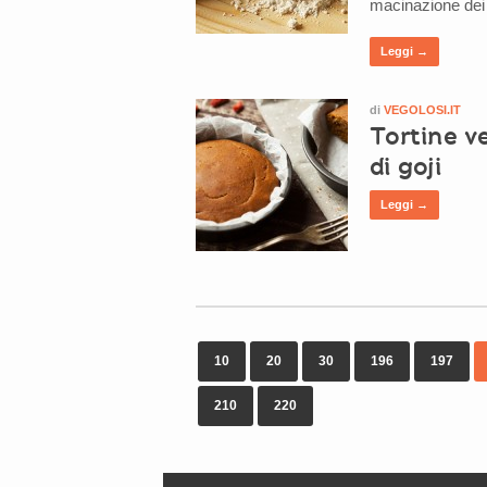
macinazione dei 
Leggi →
di
VEGOLOSI.IT
Tortine v
di goji
Leggi →
10
20
30
196
197
210
220