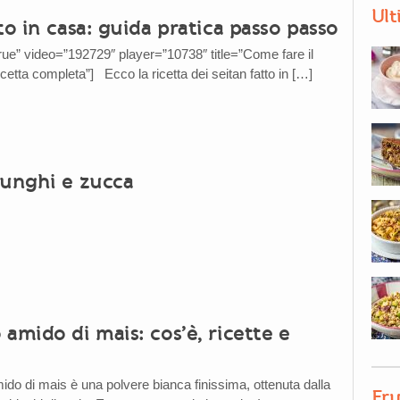
Ult
to in casa: guida pratica passo passo
true” video=”192729″ player=”10738″ title=”Come fare il
cetta completa”] Ecco la ricetta dei seitan fatto in […]
funghi e zucca
amido di mais: cos’è, ricette e
do di mais è una polvere bianca finissima, ottenuta dalla
Fru