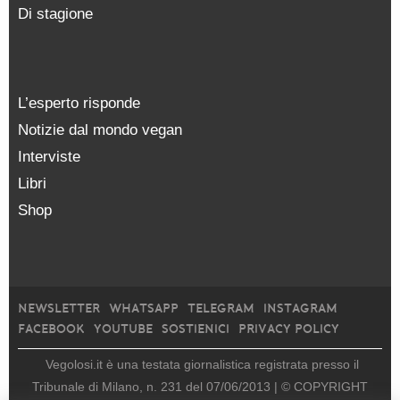
Di stagione
L’esperto risponde
Notizie dal mondo vegan
Interviste
Libri
Shop
NEWSLETTER
WHATSAPP
TELEGRAM
INSTAGRAM
FACEBOOK
YOUTUBE
SOSTIENICI
PRIVACY POLICY
Vegolosi.it è una testata giornalistica registrata presso il
Tribunale di Milano, n. 231 del 07/06/2013 |
© COPYRIGHT