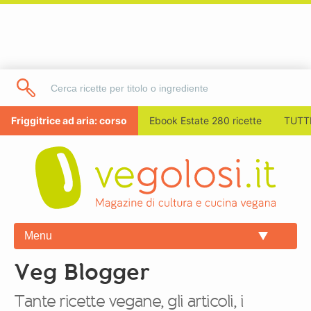
Friggitrice ad aria: corso
Ebook Estate 280 ricette
TUTTI
Menu
Veg Blogger
Tante ricette vegane, gli articoli, i