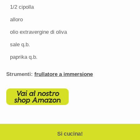
1/2
cipolla
alloro
olio extravergine di oliva
sale q.b.
paprika q.b.
Strumenti:
frullatore a immersione
Si cucina!