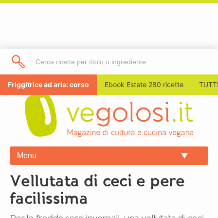
Friggitrice ad aria: corso
Ebook Estate 280 ricette
TUTTI
Menu
Vellutata di ceci e pere
facilissima