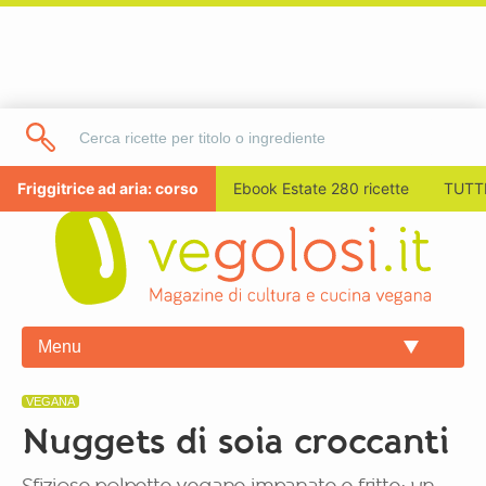
Friggitrice ad aria: corso
Ebook Estate 280 ricette
TUTTI
Menu
VEGANA
Nuggets di soia croccanti