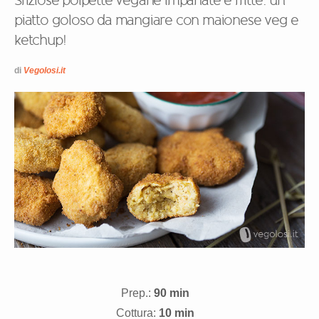
Sfiziose polpette vegane impanate e fritte: un
piatto goloso da mangiare con maionese veg e
ketchup!
di
Vegolosi.it
Prep.:
90 min
Cottura:
10 min