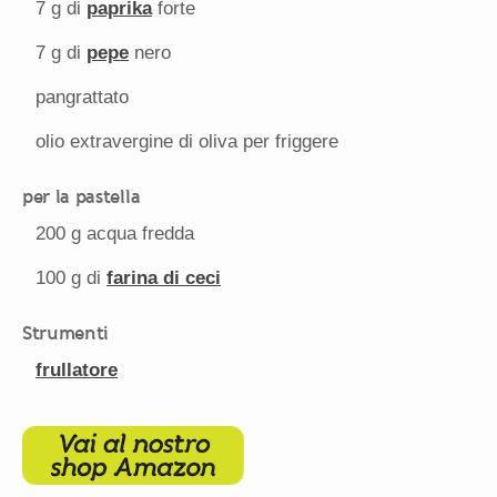
7 g
di
paprika
forte
7 g
di
pepe
nero
pangrattato
olio extravergine di oliva per friggere
per la pastella
200 g
acqua fredda
100 g
di
farina di ceci
Strumenti
frullatore