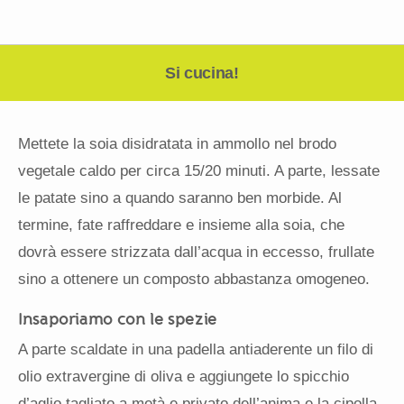
Si cucina!
Mettete la soia disidratata in ammollo nel brodo
vegetale caldo per circa 15/20 minuti. A parte, lessate
le patate sino a quando saranno ben morbide. Al
termine, fate raffreddare e insieme alla soia, che
dovrà essere strizzata dall’acqua in eccesso, frullate
sino a ottenere un composto abbastanza omogeneo.
Insaporiamo con le spezie
A parte scaldate in una padella antiaderente un filo di
olio extravergine di oliva e aggiungete lo spicchio
d’aglio tagliato a metà e privato dell’anima e la cipolla