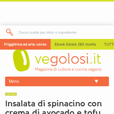
Friggitrice ad aria: corso
Ebook Estate 280 ricette
TUTTI
Menu
VEGAN
Insalata di spinacino con
crema di avocado e tofu