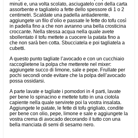
minuti e, una volta scolato, asciugatelo con della carta
assorbente e tagliatelo a fette dello spessore di 1 o 2
centimetri. Scaldate una padella antiaderente,
aggiungete un filo d’olio e passate le fette do tofu così
in padella fino a che non avranno una bella crosticina
croccante. Nella stessa acqua nella quale avete
sbollentato il tofu mettete a cuocere la patata fino a
che non sarà ben cotta. Sbucciatela e poi tagliatela a
cubetti.
A questo punto tagliate l’avocado e con un cucchiaio
raccoglietene la polpa che metterete nel mixer:
aggiungete succo di limone, sale e pepe. Frullate per
pochi secondi onde evitare che la polpa dell’avocado
possa ossidarsi.
A parte lavate e tagliate i pomodori in 4 parti, lavate
per bene lo spinacino e mettete tutto in una ciotola
capiente nella quale servirete poi la vostra insalata.
Aggiungete le patate, le fette di tofu grigliato, condite
per bene con olio, pepe, limone e sale e aggiungete la
vostra crema di avocado decorando il tutto con una
bella manciata di semi di sesamo nero.