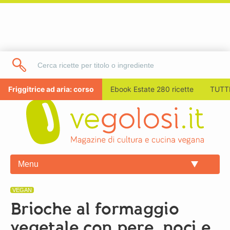
Friggitrice ad aria: corso
Ebook Estate 280 ricette
TUTTI
Menu
VEGAN
Brioche al formaggio
vegetale con pere, noci e