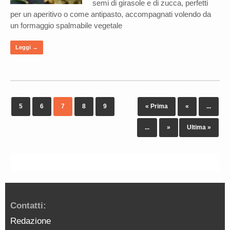
semi di girasole e di zucca, perfetti
per un aperitivo o come antipasto, accompagnati volendo da
un formaggio spalmabile vegetale
Leggi →
5
6
7
8
9
« Prima
«
...
...
»
Ultima »
Contatti:
Redazione