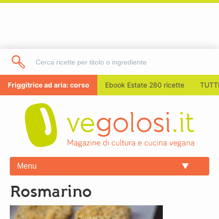
Friggitrice ad aria: corso
Ebook Estate 280 ricette
TUTTI
Menu
rosmarino