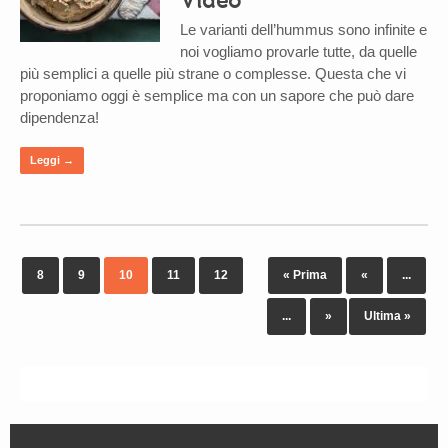
Le varianti dell’hummus sono infinite e
noi vogliamo provarle tutte, da quelle
più semplici a quelle più strane o complesse. Questa che vi
proponiamo oggi è semplice ma con un sapore che può dare
dipendenza!
Leggi →
8
9
10
11
12
« Prima
«
...
...
»
Ultima »