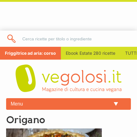
Friggitrice ad aria: corso
Ebook Estate 280 ricette
TUTTI
Menu
origano