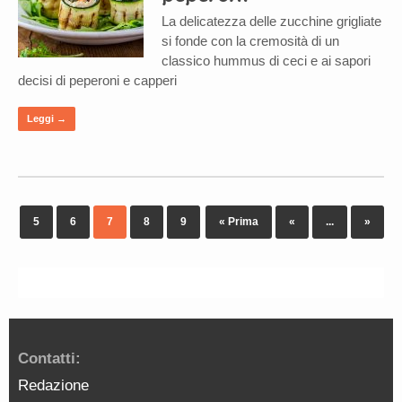
La delicatezza delle zucchine grigliate
si fonde con la cremosità di un
classico hummus di ceci e ai sapori
decisi di peperoni e capperi
Leggi →
5
6
7
8
9
« Prima
«
...
»
Contatti:
Redazione