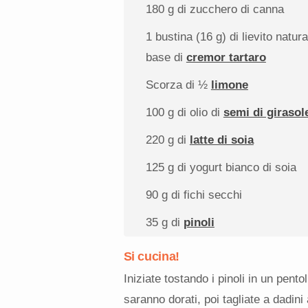
180 g
di zucchero di canna
1
bustina (16 g) di lievito natura
base di
cremor tartaro
Scorza di
½
limone
100 g
di olio di
semi di girasol
220 g
di
latte di soia
125 g
di yogurt bianco di soia
90 g
di fichi secchi
35 g
di
pinoli
Si cucina!
Iniziate tostando i pinoli in un pen
saranno dorati, poi tagliate a dadini