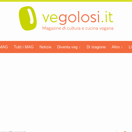
 MAG
Tutti i MAG
Notizie
Diventa veg ↓
Di stagione
Altro ↓
Li