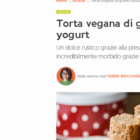
Home
→
Ricette
→
Torta vegana di grano sarac
VEGAN
Torta vegana di 
yogurt
Un dolce rustico grazie alla pre
incredibilmente morbido grazie a
della nostra chef
SONIA MACCAG