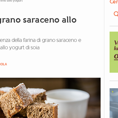
Cer
eno allo yogurt
grano saraceno allo
senza della farina di grano saraceno e
llo yogurt di soia
NOLA