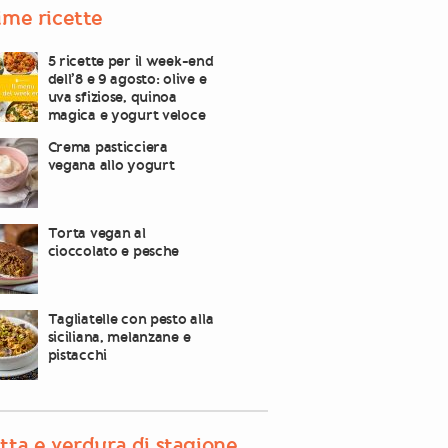
ime ricette
5 ricette per il week-end
dell’8 e 9 agosto: olive e
uva sfiziose, quinoa
magica e yogurt veloce
Crema pasticciera
vegana allo yogurt
Torta vegan al
cioccolato e pesche
Tagliatelle con pesto alla
siciliana, melanzane e
pistacchi
tta e verdura di stagione