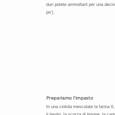
duri potete ammollarli per una decina
po’).
Prepariamo l’impasto
In una ciotola mescolate la farina 0
il lievito, la scorza di limone, la can