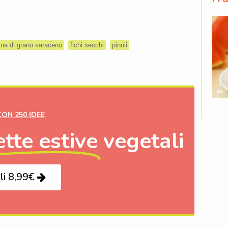
ina di grano saraceno
fichi secchi
pinoli
CON 250 IDEE
ette estive
vegetali
li 8,99€