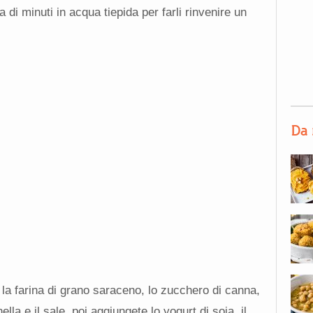
 di minuti in acqua tiepida per farli rinvenire un
Da 
, la farina di grano saraceno, lo zucchero di canna,
nella e il sale, poi aggiungete lo yogurt di soia, il