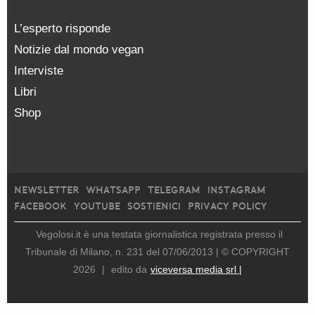
L’esperto risponde
Notizie dal mondo vegan
Interviste
Libri
Shop
NEWSLETTER
WHATSAPP
TELEGRAM
INSTAGRAM
FACEBOOK
YOUTUBE
SOSTIENICI
PRIVACY POLICY
Vegolosi.it è una testata giornalistica registrata presso il
Tribunale di Milano, n. 231 del 07/06/2013 |
© COPYRIGHT
2026
|
edito da
viceversa media srl |