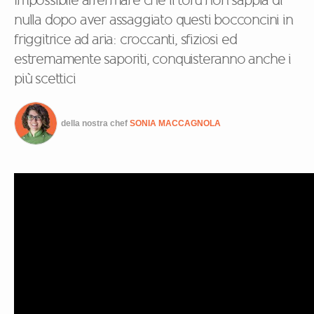
Impossibile affermare che il tofu non sappia di
nulla dopo aver assaggiato questi bocconcini in
friggitrice ad aria: croccanti, sfiziosi ed
estremamente saporiti, conquisteranno anche i
più scettici
della nostra chef
SONIA MACCAGNOLA