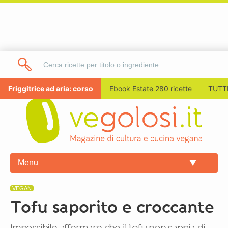
Friggitrice ad aria: corso
Ebook Estate 280 ricette
TUTTI
Menu
VEGAN
Tofu saporito e croccante