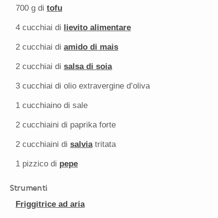
700 g
di
tofu
4
cucchiai di
lievito alimentare
2
cucchiai di
amido di mais
2
cucchiai di
salsa di soia
3
cucchiai di olio extravergine d’oliva
1
cucchiaino di sale
2
cucchiaini di paprika forte
2
cucchiaini di
salvia
tritata
1
pizzico di
pepe
Strumenti
Friggitrice ad aria