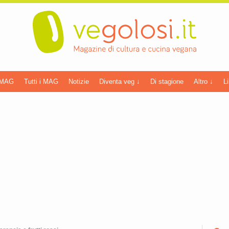
 MAG
Tutti i MAG
Notizie
Diventa veg ↓
Di stagione
Altro ↓
Li