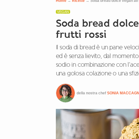
Home
→
Ricette
→
Soda bread dolce vegan all’a
VEGAN
Soda bread dolce 
frutti rossi
Il soda di bread è un pane velo
ed è senza lievito, dal momento 
sodio in combinazione con l’ace
una golosa colazione o una sfi
della nostra chef
SONIA MACCAG