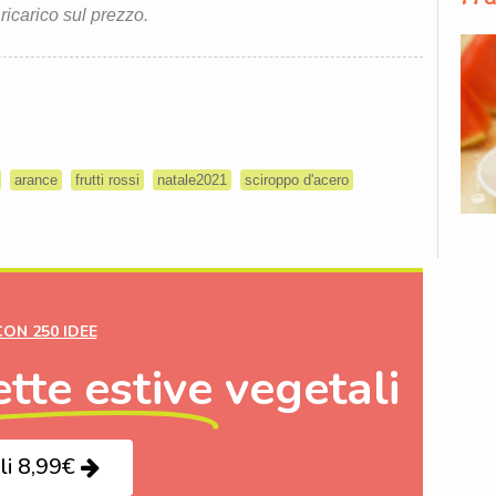
 ricarico sul prezzo.
arance
frutti rossi
natale2021
sciroppo d'acero
CON 250 IDEE
ette estive
vegetali
li 8,99€