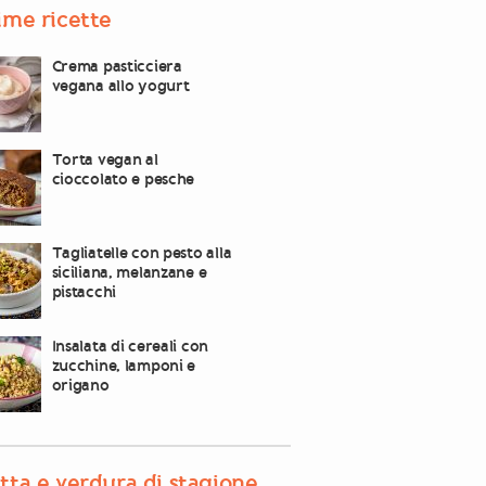
ime ricette
Crema pasticciera
vegana allo yogurt
Torta vegan al
cioccolato e pesche
Tagliatelle con pesto alla
siciliana, melanzane e
pistacchi
Insalata di cereali con
zucchine, lamponi e
origano
tta e verdura di stagione