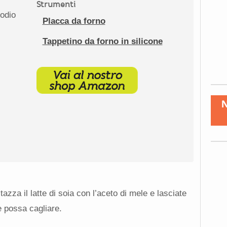
Strumenti
sodio
Placca da forno
Tappetino da forno in silicone
za il latte di soia con l’aceto di mele e lasciate
e possa cagliare.