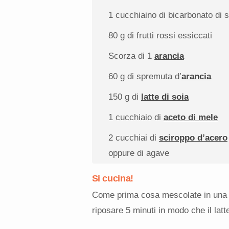
1
cucchiaino di bicarbonato di 
80 g
di frutti rossi essiccati
Scorza di
1
arancia
60 g
di spremuta d’
arancia
150 g
di
latte di soia
1
cucchiaio di
aceto di mele
2
cucchiai di
sciroppo d’acero
oppure di agave
Si cucina!
Come prima cosa mescolate in una taz
riposare 5 minuti in modo che il latt