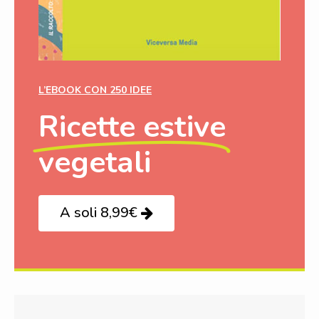
L’EBOOK CON 250 IDEE
Ricette estive
vegetali
A soli 8,99€