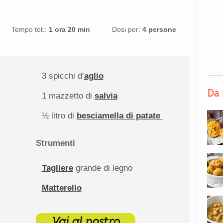
Tempo tot.:
1 ora 20 min
Dosi per:
4 persone
3
spicchi d’
aglio
Da 
1
mazzetto di
salvia
½
litro di
besciamella di patate
Strumenti
Tagliere
grande di legno
Matterello