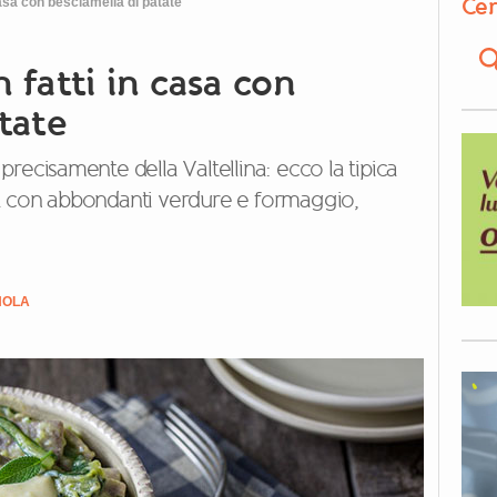
Cer
casa con besciamella di patate
 fatti in casa con
tate
ù precisamente della Valtellina: ecco la tipica
a con abbondanti verdure e formaggio,
NOLA