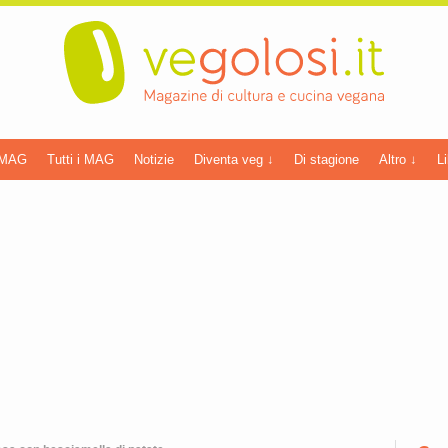
 MAG
Tutti i MAG
Notizie
Diventa veg ↓
Di stagione
Altro ↓
Li