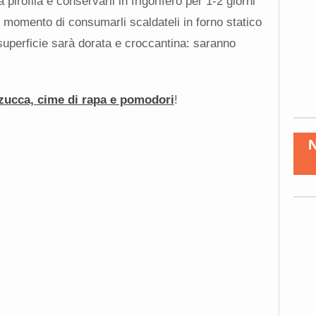
 pirofila e conservarli in frigorifero per 1-2 giorni
l momento di consumarli scaldateli in forno statico
superficie sarà dorata e croccantina: saranno
zucca, cime di rapa e pomodori
!