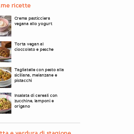
ime ricette
Crema pasticciera
vegana allo yogurt
Torta vegan al
cioccolato e pesche
Tagliatelle con pesto alla
siciliana, melanzane e
pistacchi
Insalata di cereali con
zucchine, lamponi e
origano
tta e verdura di stagione