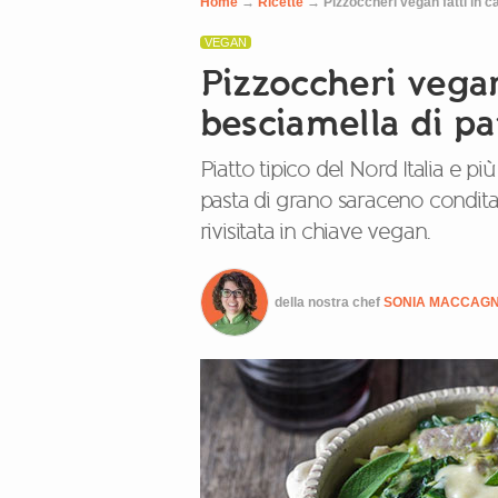
Home
→
Ricette
→
Pizzoccheri vegan fatti in 
VEGAN
Pizzoccheri vegan
besciamella di pa
Piatto tipico del Nord Italia e pi
pasta di grano saraceno condit
rivisitata in chiave vegan.
della nostra chef
SONIA MACCAG