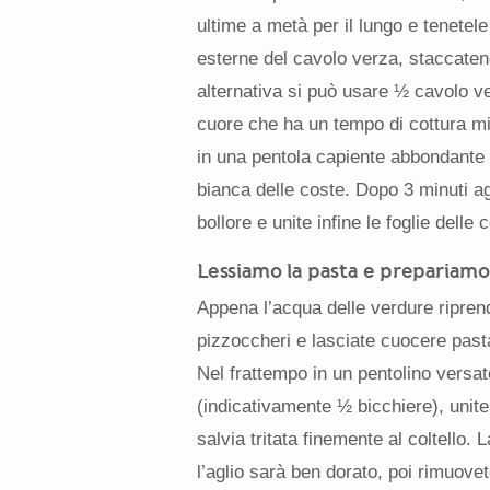
ultime a metà per il lungo e tenetele 
esterne del cavolo verza, staccatene 
alternativa si può usare ½ cavolo ve
cuore che ha un tempo di cottura min
in una pentola capiente abbondante 
bianca delle coste. Dopo 3 minuti ag
bollore e unite infine le foglie delle 
Lessiamo la pasta e prepariamo
Appena l’acqua delle verdure ripren
pizzoccheri e lasciate cuocere past
Nel frattempo in un pentolino versat
(indicativamente ½ bicchiere), unite i
salvia tritata finemente al coltello.
l’aglio sarà ben dorato, poi rimuovet