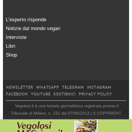
L’esperto risponde
Notizie dal mondo vegan
Interviste
Libri
Shop
NEWSLETTER
WHATSAPP
TELEGRAM
INSTAGRAM
FACEBOOK
YOUTUBE
SOSTIENICI
PRIVACY POLICY
Vegolosi.it è una testata giornalistica registrata presso il
Tribunale di Milano, n. 231 del 07/06/2013 |
© COPYRIGHT
2026
|
edito da
viceversa media srl |