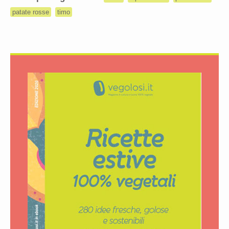
patate rosse
timo