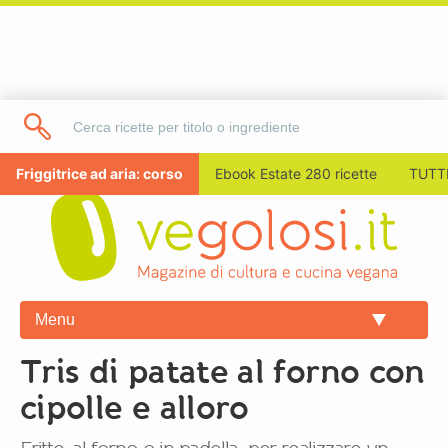
Friggitrice ad aria: corso
Ebook Estate 280 ricette
TUTTI
Menu
Tris di patate al forno con
cipolle e alloro