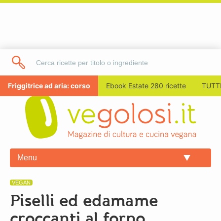
Friggitrice ad aria: corso
Ebook Estate 280 ricette
TUTTI
Menu
VEGAN
Piselli ed edamame
croccanti al forno