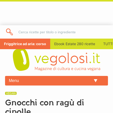
Friggitrice ad aria: corso
Ebook Estate 280 ricette
TUTTI
Menu
VEGAN
Gnocchi con ragù di
cipolle