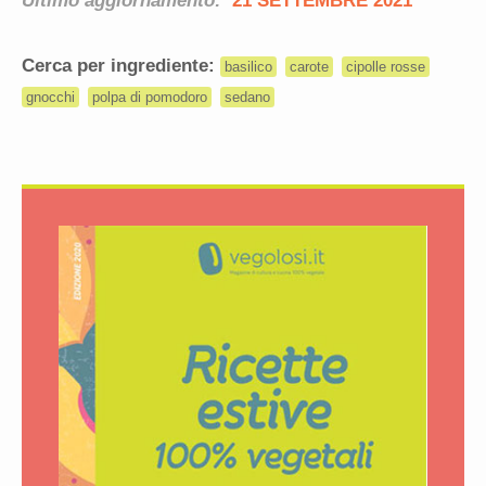
Ultimo aggiornamento:
21 SETTEMBRE 2021
Cerca per ingrediente:
basilico
carote
cipolle rosse
gnocchi
polpa di pomodoro
sedano