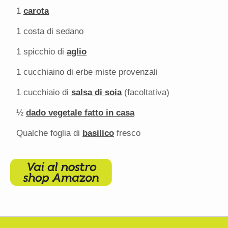
1
carota
1
costa di sedano
1
spicchio di
aglio
1
cucchiaino di erbe miste provenzali
1
cucchiaio di
salsa di soia
(facoltativa)
½
dado vegetale fatto in casa
Qualche foglia di
basilico
fresco