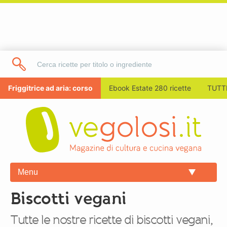
Friggitrice ad aria: corso
Ebook Estate 280 ricette
TUTTI
Menu
Biscotti vegani
Tutte le nostre ricette di biscotti vegani,