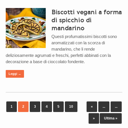
Biscotti vegani a forma
di spicchio di
mandarino
Questi profumatissimi biscotti sono
aromatizzati con la scorza di
mandarino, che li rende
deliziosamente agrumati e freschi, perfetti abbinati con la
decorazione a base di cioccolato fondente.
Leggi →
1
2
3
4
5
10
«
...
...
»
Ultima »