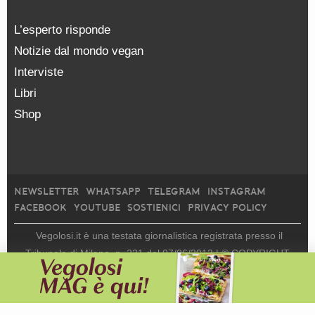
L’esperto risponde
Notizie dal mondo vegan
Interviste
Libri
Shop
NEWSLETTER
WHATSAPP
TELEGRAM
INSTAGRAM
FACEBOOK
YOUTUBE
SOSTIENICI
PRIVACY POLICY
Vegolosi.it è una testata giornalistica registrata presso il
Tribunale di Milano, n. 231 del 07/06/2013 |
© COPYRIGHT
2026
|
edito da
viceversa media srl |