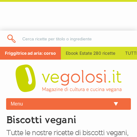
Friggitrice ad aria: corso
Ebook Estate 280 ricette
TUTTI
Menu
Biscotti vegani
Tutte le nostre ricette di biscotti vegani,