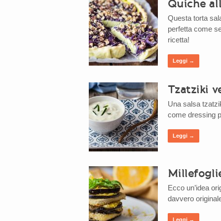
Quiche all
Questa torta sala
perfetta come se
ricetta!
Leggi →
Tzatziki 
Una salsa tzatzi
come dressing pe
Leggi →
Millefogl
Ecco un’idea orig
davvero original
Leggi →