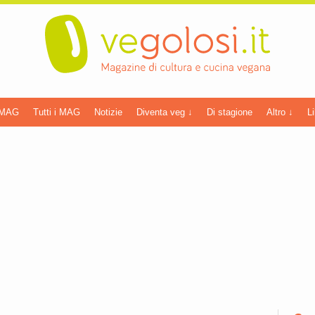
 MAG
Tutti i MAG
Notizie
Diventa veg ↓
Di stagione
Altro ↓
Li