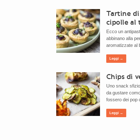
Tartine d
cipolle al
Ecco un antipast
abbinano alla per
aromatizzate al b
Leggi →
Chips di 
Uno snack sfizios
da gustare comod
fossero dei pop 
Leggi →