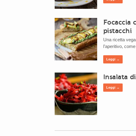
Focaccia 
pistacchi
Una ricetta vegan
l’aperitivo, com
Leggi →
Insalata d
Leggi →