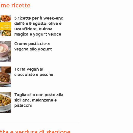
ime ricette
5 ricette per il week-end
dell’8 e 9 agosto: olive e
uva sfiziose, quinoa
magica e yogurt veloce
Crema pasticciera
vegana allo yogurt
Torta vegan al
cioccolato e pesche
Tagliatelle con pesto alla
siciliana, melanzane e
pistacchi
tta e verdura di stagione