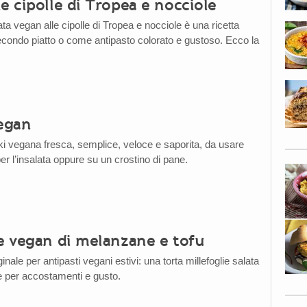
e cipolle di Tropea e nocciole
ta vegan alle cipolle di Tropea e nocciole è una ricetta
condo piatto o come antipasto colorato e gustoso. Ecco la
vegan
ki vegana fresca, semplice, veloce e saporita, da usare
r l’insalata oppure su un crostino di pane.
ie vegan di melanzane e tofu
inale per antipasti vegani estivi: una torta millefoglie salata
e per accostamenti e gusto.