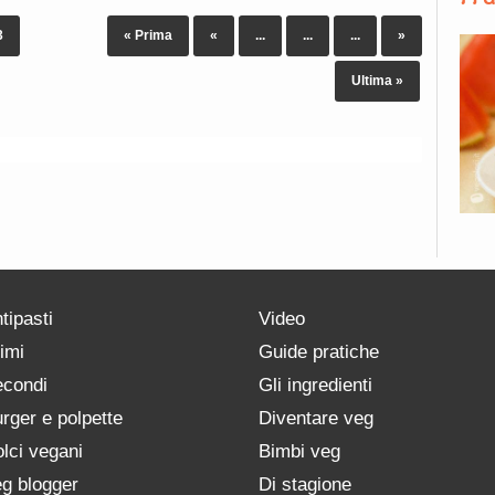
3
« Prima
«
...
...
...
»
Ultima »
tipasti
Video
imi
Guide pratiche
condi
Gli ingredienti
rger e polpette
Diventare veg
lci vegani
Bimbi veg
g blogger
Di stagione