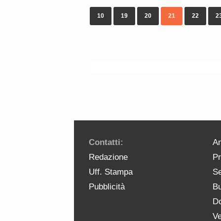
10
19
20
21
22
2
Contatti:
An
Redazione
Pr
Uff. Stampa
Se
Pubblicità
Bu
Do
Ve