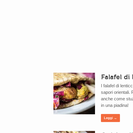
Falafel di
I falafel di lent
sapori orientali.
anche come stuzz
in una piadina!
Leggi →