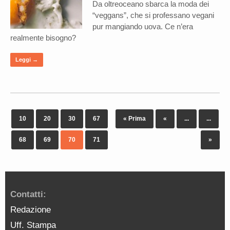
Da oltreoceano sbarca la moda dei
“veggans”, che si professano vegani
pur mangiando uova. Ce n’era
realmente bisogno?
Leggi →
10
20
30
67
« Prima
«
...
...
68
69
70
71
»
Contatti:
Redazione
Uff. Stampa