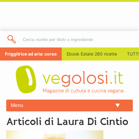
Friggitrice ad aria: corso
Ebook Estate 280 ricette
TUTTI
Menu
Articoli di Laura Di Cintio