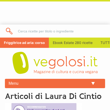
Friggitrice ad aria: corso
Ebook Estate 280 ricette
TUTTI
Menu
Articoli di Laura Di Cintio