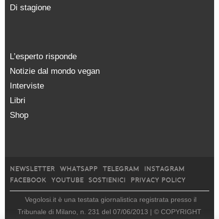
Di stagione
L’esperto risponde
Notizie dal mondo vegan
Interviste
Libri
Shop
NEWSLETTER
WHATSAPP
TELEGRAM
INSTAGRAM
FACEBOOK
YOUTUBE
SOSTIENICI
PRIVACY POLICY
Vegolosi.it è una testata giornalistica registrata presso il
Tribunale di Milano, n. 231 del 07/06/2013 |
© COPYRIGHT