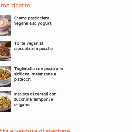
ime ricette
Crema pasticciera
vegana allo yogurt
Torta vegan al
cioccolato e pesche
Tagliatelle con pesto alla
siciliana, melanzane e
pistacchi
Insalata di cereali con
zucchine, lamponi e
origano
tta e verdura di stagione