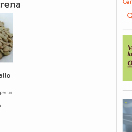
Cer
Arena
allo
 per un
o