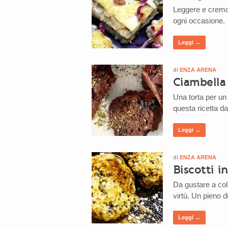
Leggere e cremos
ogni occasione.
Leggi →
di
ENZA ARENA
Ciambella
Una torta per un 
questa ricetta d
Leggi →
di
ENZA ARENA
Biscotti i
Da gustare a cola
virtù. Un pieno d
Leggi →