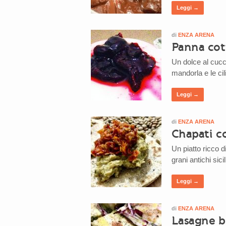
Leggi →
di
ENZA ARENA
Panna cot
Un dolce al cucch
mandorla e le ci
Leggi →
di
ENZA ARENA
Chapati c
Un piatto ricco d
grani antichi sicil
Leggi →
di
ENZA ARENA
Lasagne b