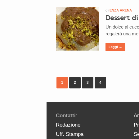
di
ENZA ARENA
Dessert di
Un dolce al cucch
regalerà una mer
Leggi →
1
2
3
4
Contatti:
An
Redazione
Pr
Uff. Stampa
Se