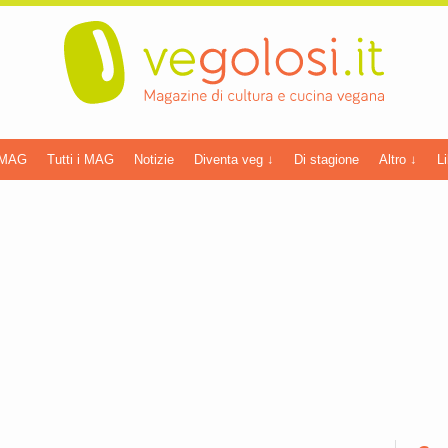
 MAG
Tutti i MAG
Notizie
Diventa veg ↓
Di stagione
Altro ↓
Li