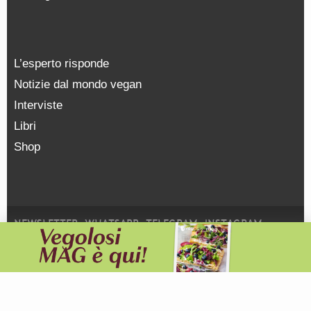
L’esperto risponde
Notizie dal mondo vegan
Interviste
Libri
Shop
NEWSLETTER
WHATSAPP
TELEGRAM
INSTAGRAM
FACEBOOK
YOUTUBE
SOSTIENICI
PRIVACY POLICY
Vegolosi.it è una testata giornalistica registrata presso il
Tribunale di Milano, n. 231 del 07/06/2013 |
© COPYRIGHT
2026
|
edito da
viceversa media srl |