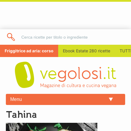
Friggitrice ad aria: corso
Ebook Estate 280 ricette
TUTTI
Menu
tahina