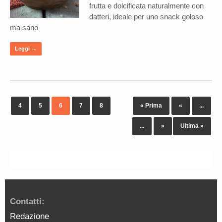
frutta e dolcificata naturalmente con
datteri, ideale per uno snack goloso
ma sano
Leggi →
4
5
6
7
8
« Prima
«
...
...
»
Ultima »
Contatti:
Redazione