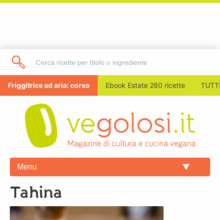
Friggitrice ad aria: corso
Ebook Estate 280 ricette
TUTTI
Menu
tahina