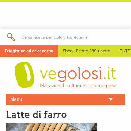
Friggitrice ad aria: corso
Ebook Estate 280 ricette
TUTTI
Menu
latte di farro