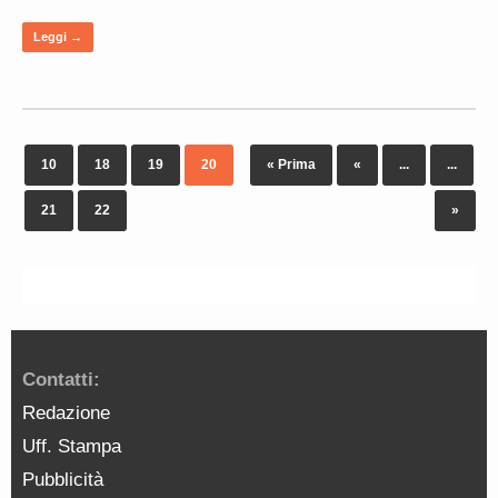
Leggi →
10
18
19
20
« Prima
«
...
...
21
22
»
Contatti:
Redazione
Uff. Stampa
Pubblicità