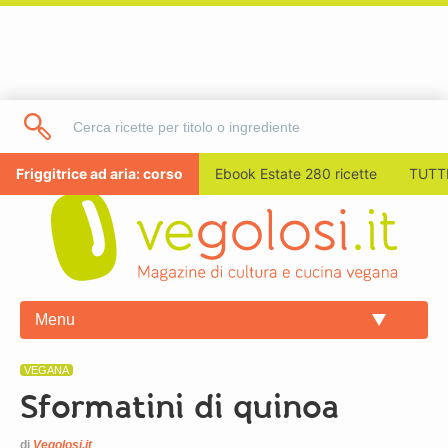
Friggitrice ad aria: corso
Ebook Estate 280 ricette
TUTTI
Menu
VEGANA
Sformatini di quinoa
di
Vegolosi.it