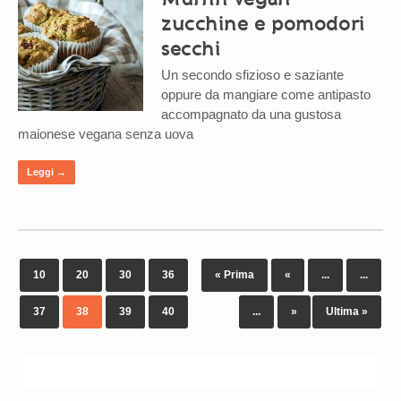
zucchine e pomodori
secchi
Un secondo sfizioso e saziante
oppure da mangiare come antipasto
accompagnato da una gustosa
maionese vegana senza uova
Leggi →
10
20
30
36
« Prima
«
...
...
37
38
39
40
...
»
Ultima »