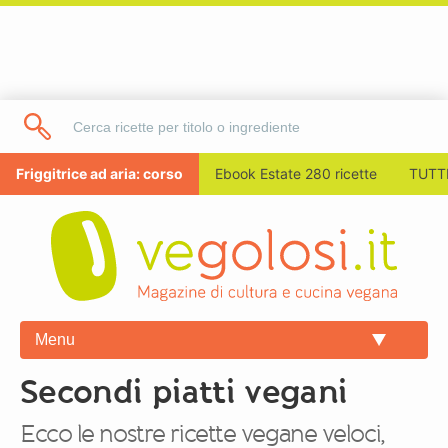
Friggitrice ad aria: corso
Ebook Estate 280 ricette
TUTTI
Menu
Secondi piatti vegani
Ecco le nostre ricette vegane veloci,