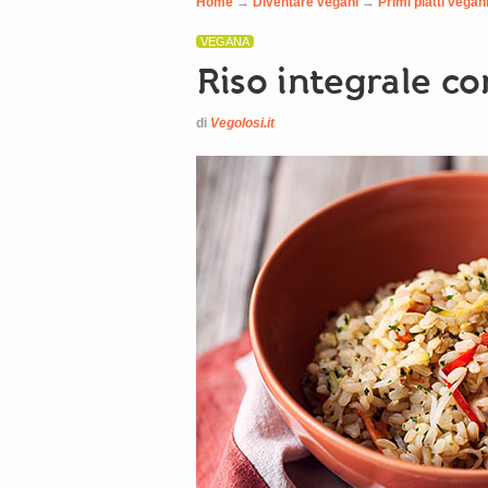
Home
→
Diventare vegani
→
Primi piatti vegani
VEGANA
Riso integrale co
di
Vegolosi.it