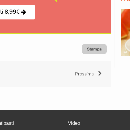
li 8,99€
Prossima
tipasti
Video