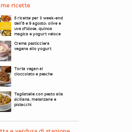
ime ricette
5 ricette per il week-end
dell’8 e 9 agosto: olive e
uva sfiziose, quinoa
magica e yogurt veloce
Crema pasticciera
vegana allo yogurt
Torta vegan al
cioccolato e pesche
Tagliatelle con pesto alla
siciliana, melanzane e
pistacchi
tta e verdura di stagione