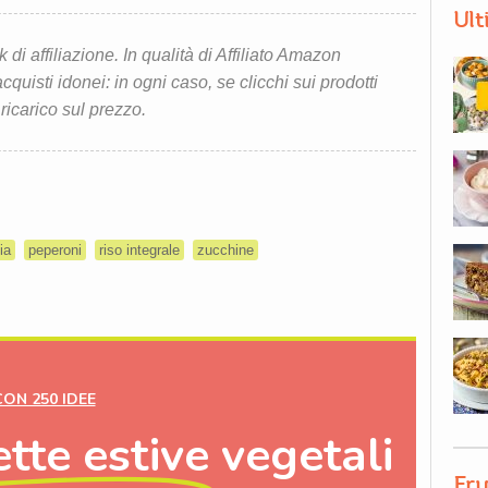
Ult
i affiliazione. In qualità di Affiliato Amazon
quisti idonei: in ogni caso, se clicchi sui prodotti
 ricarico sul prezzo.
ia
peperoni
riso integrale
zucchine
CON 250 IDEE
ette estive
vegetali
Fru