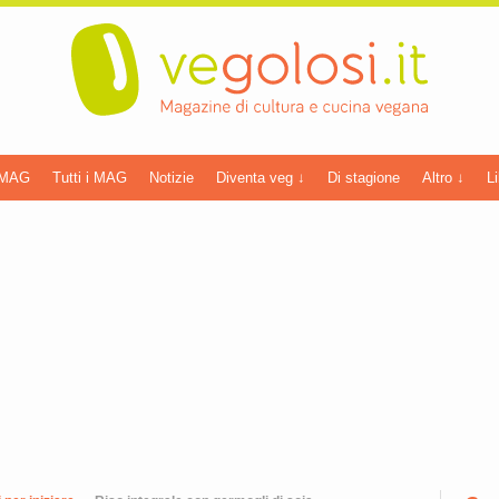
 MAG
Tutti i MAG
Notizie
Diventa veg ↓
Di stagione
Altro ↓
Li